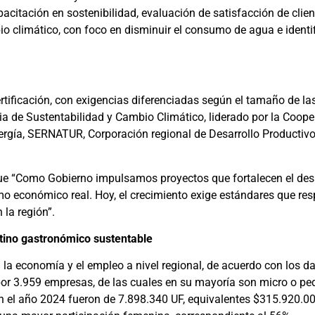
apacitación en sostenibilidad, evaluación de satisfacción de clien
limático, con foco en disminuir el consumo de agua e identifi
ertificación, con exigencias diferenciadas según el tamaño de l
ia de Sustentabilidad y Cambio Climático, liderado por la Cooper
rgía, SERNATUR, Corporación regional de Desarrollo Productivo
ue “Como Gobierno impulsamos proyectos que fortalecen el desar
mo económico real. Hoy, el crecimiento exige estándares que res
la región”.
tino gastronómico sustentable
 la economía y el empleo a nivel regional, de acuerdo con los d
 por 3.959 empresas, de las cuales en su mayoría son micro o 
 el año 2024 fueron de 7.898.340 UF, equivalentes $315.920.000.