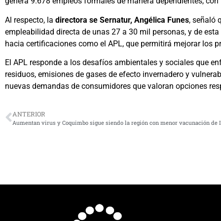
genera 9.678 empleos formales de manera dependientes, con 
Al respecto, la
directora se Sernatur, Angélica Funes
, señaló 
empleabilidad directa de unas 27 a 30 mil personas, y de esta
hacia certificaciones como el APL, que permitirá mejorar los p
El APL responde a los desafíos ambientales y sociales que enf
residuos, emisiones de gases de efecto invernadero y vulnerabi
nuevas demandas de consumidores que valoran opciones respo
ANTERIOR
Aumentan virus y Coquimbo sigue siendo la región con menor vacunación de I