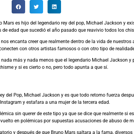
ars es hijo del legendario rey del pop, Michael Jackson y exis
s de edad que sucedió el año pasado que reavivio todos los chi
nos encanta creer que realmente dentro de la vida de nuestros a
onecten con otros artistas famosos o con otro tipo de realidad
s nada más y nada menos que el legendario Michael Jackson y p
isme y si es cierto o no, pero todo apunta a que sí.
l Rey del Pop, Michael Jackson y es que todo retomo fuerza desp
Instagram y estafara a una mujer de la tercera edad.
émica sin querer de este tipo ya que se dice que realmente si e
nvuelto en polémicas por supuestas acusaciones de abuso de m
ratorio y después de que Bruno Mars saltara a la fama, diversos