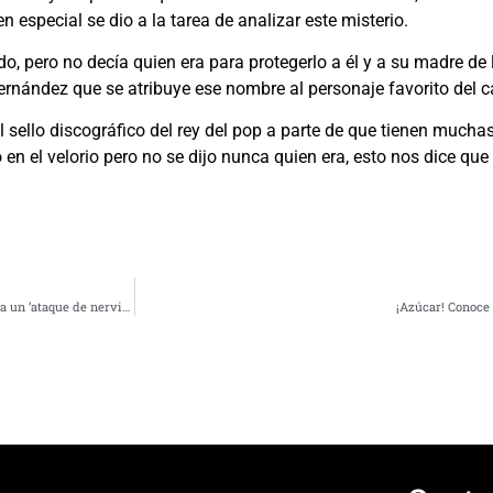
n especial se dio a la tarea de analizar este misterio.
, pero no decía quien era para protegerlo a él y a su madre de 
ernández que se atribuye ese nombre al personaje favorito del c
ello discográfico del rey del pop a parte de que tienen muchas 
 en el velorio pero no se dijo nunca quien era, esto nos dice que
Lionel Richie: Cantante habló sobre la misteriosa enfermedad que casi lo lleva a un ‘ataque de nervios’
¡Azúcar! Conoce 