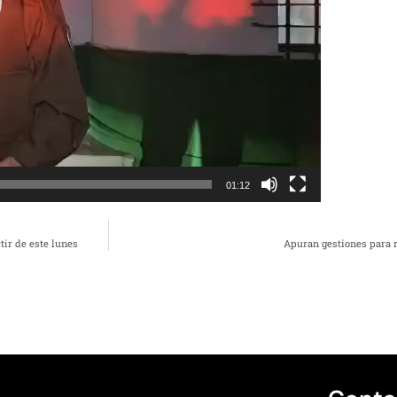
01:12
tir de este lunes
Apuran gestiones para 