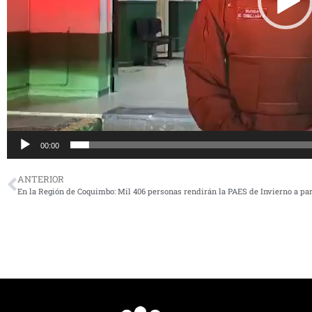
00:00
ANTERIOR
En la Región de Coquimbo: Mil 406 personas rendirán la PAES de Invierno a par