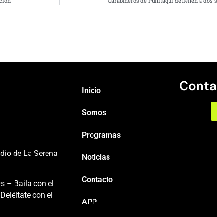
ción
Carabineros de Punitaqui detienen a dos s
Conta
Inicio
Somos
Programas
adio de La Serena
Noticias
Contacto
s – Baila con el
Deléitate con el
APP