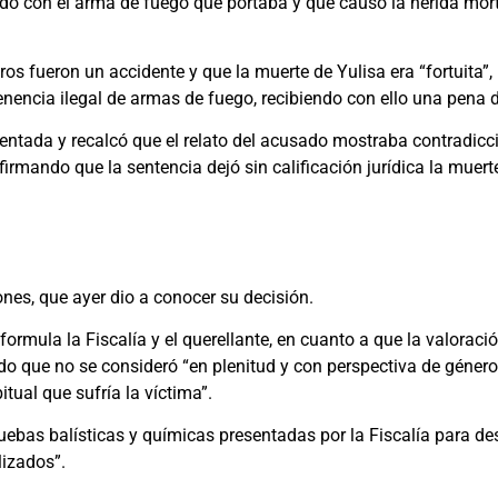
do con el arma de fuego que portaba y que causó la herida morta
os fueron un accidente y que la muerte de Yulisa era “fortuita”,
nencia ilegal de armas de fuego, recibiendo con ello una pena d
sentada y recalcó que el relato del acusado mostraba contradicc
firmando que la sentencia dejó sin calificación jurídica la muerte
nes, que ayer dio a conocer su decisión.
rmula la Fiscalía y el querellante, en cuanto a que la valoraci
cando que no se consideró “en plenitud y con perspectiva de géne
itual que sufría la víctima”.
uebas balísticas y químicas presentadas por la Fiscalía para des
lizados”.