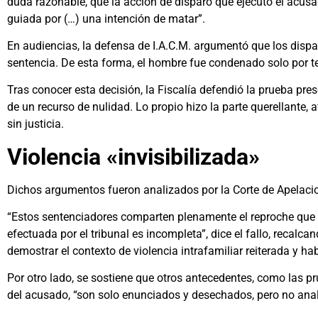
duda razonable, que la acción de disparo que ejecutó el acusa
guiada por (…) una intención de matar”.
En audiencias, la defensa de I.A.C.M. argumentó que los dispar
sentencia. De esta forma, el hombre fue condenado solo por te
Tras conocer esta decisión, la Fiscalía defendió la prueba pre
de un recurso de nulidad. Lo propio hizo la parte querellante, a
sin justicia.
Violencia «invisibilizada»
Dichos argumentos fueron analizados por la Corte de Apelacio
“Estos sentenciadores comparten plenamente el reproche que fo
efectuada por el tribunal es incompleta”, dice el fallo, recal
demostrar el contexto de violencia intrafamiliar reiterada y hab
Por otro lado, se sostiene que otros antecedentes, como las pr
del acusado, “son solo enunciados y desechados, pero no ana