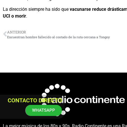
La dirección siempre ha sido que
vacunarse reduce drásticame
UCI o morir
.
ANTERIOR
Encuentran hombre fallecido al costado de la ruta cercana a Tongoy
CONTACTO DIRECTO
WHATSAPP
La mejor música de los 80s y 90s. Radio Continente es una R