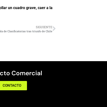
llar un cuadro grave, caer a la
SIGUIENTE
la de Clasificatorias tras triunfo de Chile
cto Comercial
CONTACTO