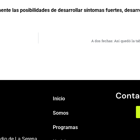
nte las posibilidades de desarrollar síntomas fuertes, desarro
A dos fechas: Así quedó la tab
Conta
Inicio
Somos
Programas
adio de La Serena