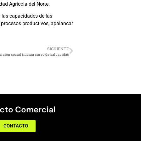
dad Agrícola del Norte.
r las capacidades de las
s procesos productivos, apalancar
SIGUIENTE
erción social inician curso de salvavidas
cto Comercial
CONTACTO