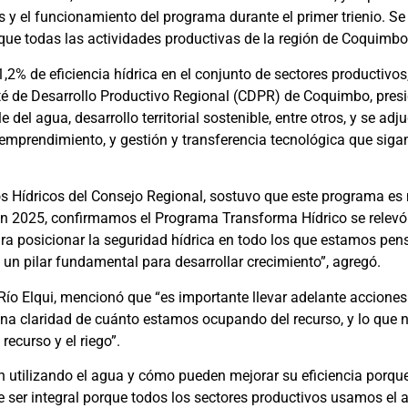
 y el funcionamiento del programa durante el primer trienio. S
ue todas las actividades productivas de la región de Coquimbo
,2% de eficiencia hídrica en el conjunto de sectores productiv
ité de Desarrollo Productivo Regional (CDPR) de Coquimbo, pres
e del agua, desarrollo territorial sostenible, entre otros, y se ad
emprendimiento, y gestión y transferencia tecnológica que sigan
s Hídricos del Consejo Regional, sostuvo que este programa es m
stión 2025, confirmamos el Programa Transforma Hídrico se relev
ra posicionar la seguridad hídrica en todo los que estamos pens
 un pilar fundamental para desarrollar crecimiento”, agregó.
l Río Elqui, mencionó que “es importante llevar adelante accione
 una claridad de cuánto estamos ocupando del recurso, y lo que 
ecurso y el riego”.
 utilizando el agua y cómo pueden mejorar su eficiencia porque
que ser integral porque todos los sectores productivos usamos el