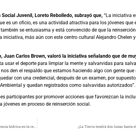
n Social Juvenil, Loreto Rebolledo, subrayó que,
“La iniciativa 
ue es un oficio, es una actividad atractiva para los jóvenes que 
también se entusiasma y está convencido de que la reinserción 
ta iniciativa, más aún con este centro cultural Alejandro Chelen
o, Juan Carlos Brown, valoró la iniciativa señalando que de mu
a usar el deporte para limpiar la mente y salvarvidas para salv
n nos den el respaldo que estamos haciendo algo con gente que
 quedar con una credencial, después de un examen, por supuesto,
e Ambiental y quedan registrados como salvavidas autorizados”.
nes participantes por promover acciones que favorezcan la inclus
a jóvenes en proceso de reinserción social.
Corfo focalizó $2.758 millones para la ejecución proyectos que incorporan eficiencia hídrica en la región de Coquimbo
¿La Tierra tendrá dos lunas hasta e