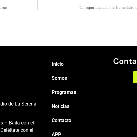
curso
La importancia de los humedales c
Conta
Inicio
Somos
Programas
adio de La Serena
Noticias
Contacto
s – Baila con el
Deléitate con el
APP