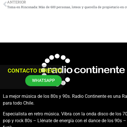
ANTERIOR
Toma en Rinconada: Más de 600 personas, loteos y querella de propietario en 
CONTACTO DIRECTO
WHATSAPP
La mejor música de los 80s y 90s. Radio Continente es una R
para todo Chile.
Especialista en retro música. Vibra con la onda disco de los 70
pop y rock 80s – Llénate de energía con el dance de los 90s – 