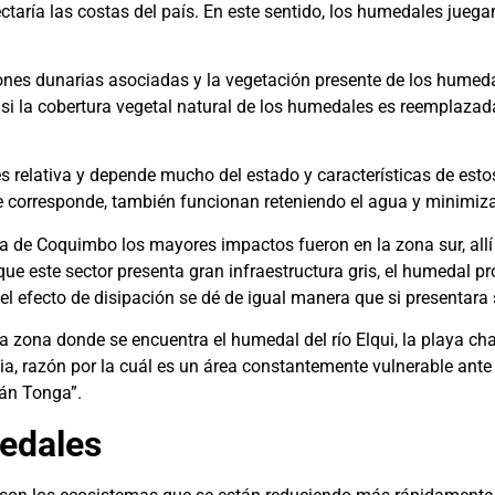
ectaría las costas del país. En este sentido, los humedales jueg
iones dunarias asociadas y la vegetación presente de los humeda
 si la cobertura vegetal natural de los humedales es reemplazad
 es relativa y depende mucho del estado y características de est
 corresponde, también funcionan reteniendo el agua y minimiza
ía de Coquimbo los mayores impactos fueron en la zona sur, all
que este sector presenta gran infraestructura gris, el humedal p
l efecto de disipación se dé de igual manera que si presentara 
a zona donde se encuentra el humedal del río Elqui, la playa c
a, razón por la cuál es un área constantemente vulnerable ante
cán Tonga”.
medales