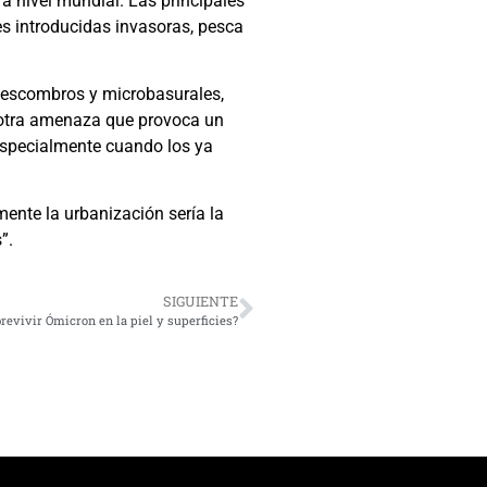
 nivel mundial. Las principales
s introducidas invasoras, pesca
e escombros y microbasurales,
es otra amenaza que provoca un
especialmente cuando los ya
mente la urbanización sería la
”.
SIGUIENTE
evivir Ómicron en la piel y superficies?