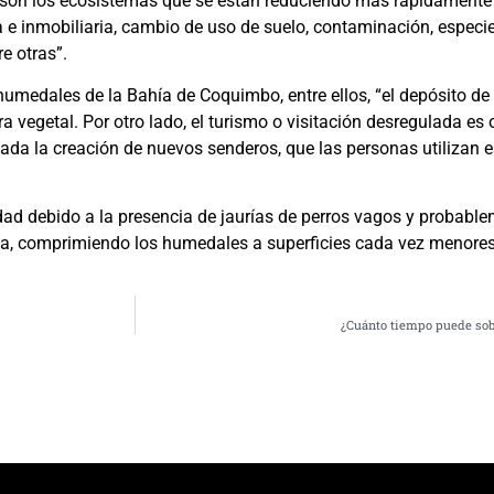
 son los ecosistemas que se están reduciendo más rápidamente a
e inmobiliaria, cambio de uso de suelo, contaminación, especie
e otras”.
 humedales de la Bahía de Coquimbo, entre ellos, “el depósito d
ra vegetal. Por otro lado, el turismo o visitación desregulada 
ada la creación de nuevos senderos, que las personas utilizan 
dad debido a la presencia de jaurías de perros vagos y probable
a, comprimiendo los humedales a superficies cada vez menores
¿Cuánto tiempo puede sobr