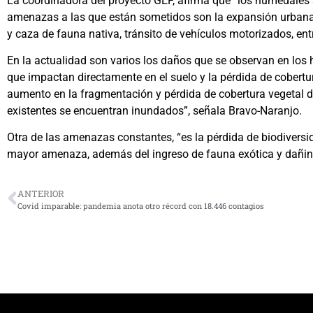
La coordinadora del proyecto GEF, afirma que “los humedales
amenazas a las que están sometidos son la expansión urbana 
y caza de fauna nativa, tránsito de vehículos motorizados, entr
En la actualidad son varios los daños que se observan en los
que impactan directamente en el suelo y la pérdida de cobertu
aumento en la fragmentación y pérdida de cobertura vegetal d
existentes se encuentran inundados”, señala Bravo-Naranjo.
Otra de las amenazas constantes, “es la pérdida de biodiversi
mayor amenaza, además del ingreso de fauna exótica y dañin
ANTERIOR
Covid imparable: pandemia anota otro récord con 18.446 contagios