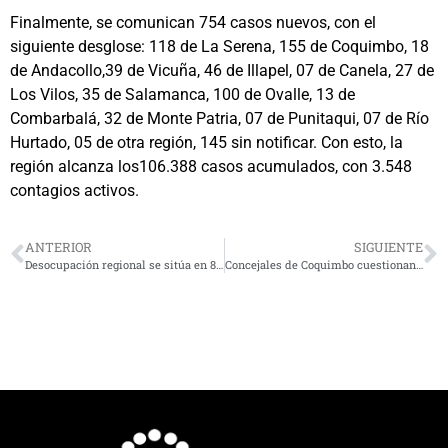
Finalmente, se comunican 754 casos nuevos, con el
siguiente desglose: 118 de La Serena, 155 de Coquimbo, 18
de Andacollo,39 de Vicuña, 46 de Illapel, 07 de Canela, 27 de
Los Vilos, 35 de Salamanca, 100 de Ovalle, 13 de
Combarbalá, 32 de Monte Patria, 07 de Punitaqui, 07 de Río
Hurtado, 05 de otra región, 145 sin notificar. Con esto, la
región alcanza los106.388 casos acumulados, con 3.548
contagios activos.
ANTERIOR
SIGUIENTE
Desocupación regional se sitúa en 8,9% y ocupación femenina registra significativo repunte
Concejales de Coquimbo cuestionan idea de no permitir clásico de fútbol en La Portada