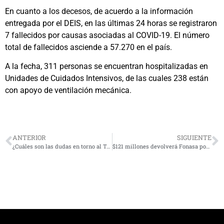
En cuanto a los decesos, de acuerdo a la información
entregada por el DEIS, en las últimas 24 horas se registraron
7 fallecidos por causas asociadas al COVID-19. El número
total de fallecidos asciende a 57.270 en el país.
A la fecha, 311 personas se encuentran hospitalizadas en
Unidades de Cuidados Intensivos, de las cuales 238 están
con apoyo de ventilación mecánica.
ANTERIOR
SIGUIENTE
¿Cuáles son las dudas en torno al Túnel de Agua Negra?: Piden actitud más agresiva de autoridades
$121 millones devolverá Fonasa por cotizaciones en exceso en la Región de Coquimbo. Revisa si te corresponde.