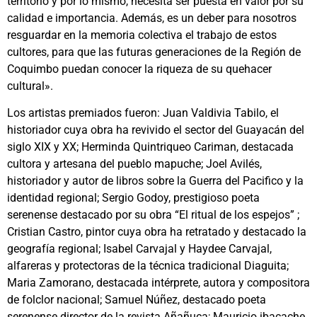
territorio y por lo mismo, necesita ser puesta en valor por su
calidad e importancia. Además, es un deber para nosotros
resguardar en la memoria colectiva el trabajo de estos
cultores, para que las futuras generaciones de la Región de
Coquimbo puedan conocer la riqueza de su quehacer
cultural».
Los artistas premiados fueron: Juan Valdivia Tabilo, el
historiador cuya obra ha revivido el sector del Guayacán del
siglo XIX y XX; Herminda Quintriqueo Cariman, destacada
cultora y artesana del pueblo mapuche; Joel Avilés,
historiador y autor de libros sobre la Guerra del Pacifico y la
identidad regional; Sergio Godoy, prestigioso poeta
serenense destacado por su obra “El ritual de los espejos” ;
Cristian Castro, pintor cuya obra ha retratado y destacado la
geografía regional; Isabel Carvajal y Haydee Carvajal,
alfareras y protectoras de la técnica tradicional Diaguita;
Maria Zamorano, destacada intérprete, autora y compositora
de folclor nacional; Samuel Núñez, destacado poeta
serenense director de la revista Añañuca; Mauricio ibacache,