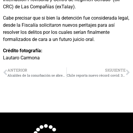
CRC) de Las Compañías (exTalay).
Cabe precisar que si bien la detención fue considerada legal,
desde la Fiscalía solicitaron nuevos peritajes para así
resolver los delitos por los cuales serían finalmente
formalizados de cara a un futuro juicio oral.
Crédito fotografía:
Lautaro Carmona
ANTERIOR
SIGUIENTE
Alcaldes de la conurbación se abren a idea de prohibir parlantes en playas
Chile reporta nuevo récord covid: 35.197 casos nuevos, con tercer día de UCI al alza y 23 porciento de positividad