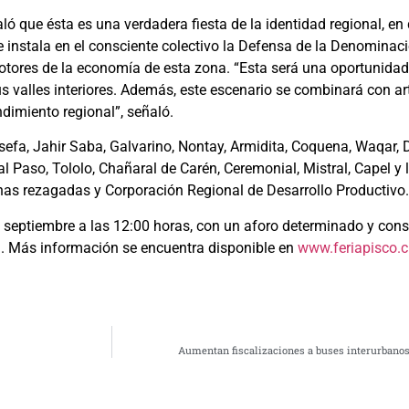
ló que ésta es una verdadera fiesta de la identidad regional, en
 instala en el consciente colectivo la Defensa de la Denominaci
otores de la economía de esta zona. “Esta será una oportunidad
us valles interiores. Además, este escenario se combinará con ar
dimiento regional”, señaló.
fa, Jahir Saba, Galvarino, Nontay, Armidita, Coquena, Waqar, 
Paso, Tololo, Chañaral de Carén, Ceremonial, Mistral, Capel y l
onas rezagadas y Corporación Regional de Desarrollo Productivo.
 de septiembre a las 12:00 horas, con un aforo determinado y con
ad. Más información se encuentra disponible en
www.feriapisco.c
Aumentan fiscalizaciones a buses interurbanos 