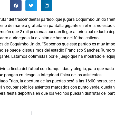
rutar del trascendental partido, que jugará Coquimbo Unido fren
e verlo de manera gratuita en pantalla gigante en el mismo esta
ención que 2 mil personas puedan llegar al principal reducto dep
uadro aurinegro a la división de honor del fútbol chileno.
ticos de Coquimbo Unido. “Sabemos que este partido es muy impo
 no se puede, dispusimos del estadio Francisco Sánchez Rumor
gigante. Estamos optimistas por el juego que ha mostrado el eq
ir la fiesta del fútbol con tranquilidad y alegría, para que nad
e pongan en riesgo la integridad física de los asistentes.
ago Trigo, la apertura de las puertas será a las 16:00 horas, se
erán ocupar solo los asientos marcados con punto verde, queda
ra fiesta deportiva en que los vecinos puedan disfrutar del partid