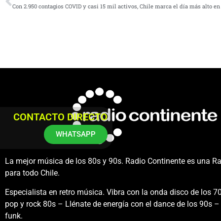
Con 2.950 contagios COVID y casi 15 mil activos, Chile marca el día más alto e
CONTACTO DIRECTO
WHATSAPP
La mejor música de los 80s y 90s. Radio Continente es una R
para todo Chile.
Especialista en retro música. Vibra con la onda disco de los 70
pop y rock 80s – Llénate de energía con el dance de los 90s – 
funk.