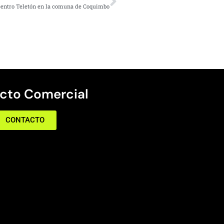
entro Teletón en la comuna de Coquimbo
cto Comercial
CONTACTO