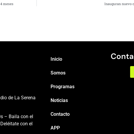
n 4 meses
Inauguran nuevo c
Conta
Inicio
Somos
Programas
adio de La Serena
Noticias
Contacto
s – Baila con el
Deléitate con el
APP