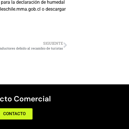
 para la declaración de humedal
leschile.mma.gob.cl o descargar
SIGUIENTE
ductores debido al recambio de turistas
cto Comercial
CONTACTO