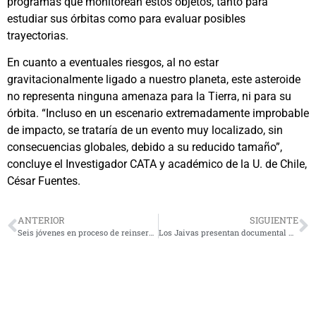
programas que monitorean estos objetos, tanto para
estudiar sus órbitas como para evaluar posibles
trayectorias.
En cuanto a eventuales riesgos, al no estar
gravitacionalmente ligado a nuestro planeta, este asteroide
no representa ninguna amenaza para la Tierra, ni para su
órbita. “Incluso en un escenario extremadamente improbable
de impacto, se trataría de un evento muy localizado, sin
consecuencias globales, debido a su reducido tamaño”,
concluye el Investigador CATA y académico de la U. de Chile,
César Fuentes.
ANTERIOR
SIGUIENTE
Seis jóvenes en proceso de reinserción social inician curso de salvavidas
Los Jaivas presentan documental Alturas de Macchu Picchu al aire libre en versión remasterizada