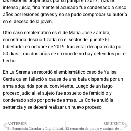
las lesiones propinadas por su pareja en 2017. Tras un
intenso juicio, finalmente el acusado fue condenado a cinco
años por lesiones graves y no se pudo comprobar su autoría
en el deceso de la joven.
Otro caso emblemático es el de María José Zambra,
encontrada descuartizada en el sector del puente El
Libertador en octubre de 2019, tras estar desaparecida por
50 días. Tras dos años de su muerte no hay detenidos por el
hecho.
En La Serena se recordó el emblemático caso de Yulisa
Cerda quien falleció a causa de una bala disparada por un
arma adquirida por su conviviente. Luego de un largo
proceso judicial, el sujeto fue absuelto de femicidio y
condenado solo por porte de armas. La Corte anuló la
sentencia y se deberá realizar un nuevo proceso.
ANTERIOR
SIGUIENTE
En Economía Circular y Digitalización se capacitarán microempresarios de Zonas Rezagadas de Limarí y Choapa
El recuerdo de pareja y amigos de Montserrat, quien murió batallando contra dura enfermedad