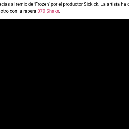
as al remix de ‘Frozen’ por el productor Sickick. La artista ha q
 otro con la rapera
070 Shake
.