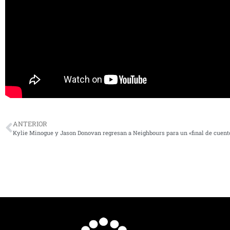
ANTERIOR
Kylie Minogue y Jason Donovan regresan a Neighbours para un «final de cuent