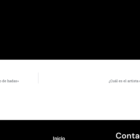
o de hadas»
¿Cuál es el artist
Conta
Inicio