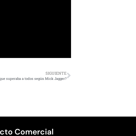
SIGUIENTE
a que superaba a todos según Mick Jagger?
cto Comercial