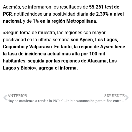
Además, se informaron los resultados de
55.261 test de
PCR
, notificándose una positividad diaria
de 2,39% a nivel
nacional
, y de
1% en la región Metropolitana
.
«Según toma de muestra, las regiones con mayor
positividad en la última semana
son Aysén, Los Lagos,
Coquimbo y Valparaíso
.
En tanto, la región de Aysén tiene
la tasa de incidencia actual más alta por 100 mil
habitantes, seguida por las regiones de Atacama, Los
Lagos y Biobío», agrega el informa.
ANTERIOR
SIGUIENTE
Hoy se comienza a rendir la PDT: el consejo de expertos para manejar la ansiedad
Inicia vacunación para niños entre 3 y 5 años: Revisa el calendario de esta semana