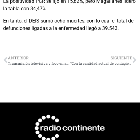
La positividad PCR se fijó en 15,82%, pero Magallanes lideró
la tabla con 34,47%.
En tanto, el DEIS sumó ocho muertes, con lo cual el total de
defunciones ligadas a la enfermedad llegó a 39.543.
ANTERIOR
SIGUIENTE
Transmisión televisiva y foco en artistas regionales: llega la XI versión del Festival ARC
“Con la cantidad actual de contagios, es imposible mantener la trazabilidad”