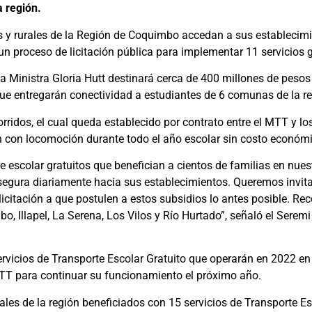
 región.
s y rurales de la Región de Coquimbo accedan a sus establecimi
n proceso de licitación pública para implementar 11 servicios gr
la Ministra Gloria Hutt destinará cerca de 400 millones de peso
que entregarán conectividad a estudiantes de 6 comunas de la re
orridos, el cual queda establecido por contrato entre el MTT y l
 con locomoción durante todo el año escolar sin costo económi
 escolar gratuitos que benefician a cientos de familias en nuest
a segura diariamente hacia sus establecimientos. Queremos invit
licitación a que postulen a estos subsidios lo antes posible. R
, Illapel, La Serena, Los Vilos y Río Hurtado”, señaló el Seremi
s servicios de Transporte Escolar Gratuito que operarán en 2022 
 MTT para continuar su funcionamiento el próximo año.
rales de la región beneficiados con 15 servicios de Transporte E