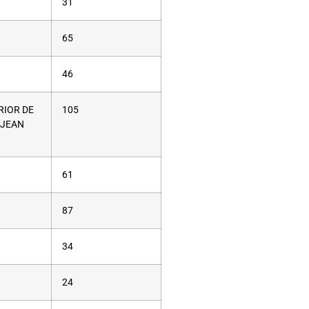
31
65
46
RIOR DE
105
 JEAN
61
87
34
24