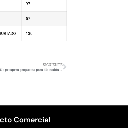
97
57
 HURTADO
130
SIGUIENTE
Feriado del 17 de septiembre no será irrenunciable este año: No prospera propuesta para discusión en Sala de la Cámara
cto Comercial