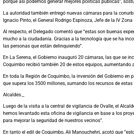
porque así podemos generar mejores políticas públicas”, sostu
La autoridad también entregó nuevas cámaras para la conurba
Ignacio Pinto, el General Rodrigo Espinoza, Jefe de la IV Zona d
Al respecto, el Delegado comentó que “estas son buenas exper
mucho a la ciudadanía. Gracias a la tecnología que se ha inc
las personas que están delinquiendo”.
En La Serena, el Gobierno inauguró 20 cámaras, las que se in
Coquimbo recibió también 20 de estos equipos, aumentando a 5
En toda la Región de Coquimbo, la inversión del Gobierno en p
que supera los 3500 millones, sumando los recursos de estas 
Alcaldes._
Luego de la visita a la central de vigilancia de Ovalle, el Al
hemos levantado esta oficina de vigilancia en base a los pr
para mejorar la seguridad de nuestros vecinos”.
En tanto el edil de Coquimbo, Ali Manouchehri, acotó que “est