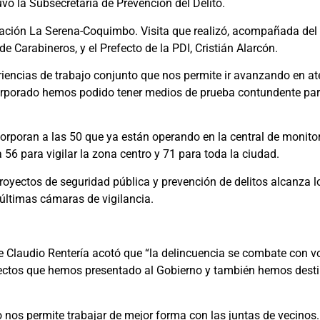
vo la Subsecretaria de Prevención del Delito.
ción La Serena-Coquimbo. Visita que realizó, acompañada del 
e Carabineros, y el Prefecto de la PDI, Cristián Alarcón.
iencias de trabajo conjunto que nos permite ir avanzando en a
orporado hemos podido tener medios de prueba contundente para
corporan a las 50 que ya están operando en la central de monit
6 para vigilar la zona centro y 71 para toda la ciudad.
royectos de seguridad pública y prevención de delitos alcanza l
últimas cámaras de vigilancia.
calde Claudio Rentería acotó que “la delincuencia se combate co
oyectos que hemos presentado al Gobierno y también hemos des
o nos permite trabajar de mejor forma con las juntas de vecinos