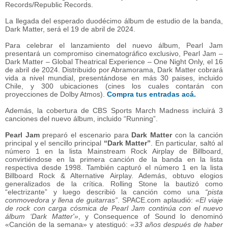
Records/Republic Records.
La llegada del esperado duodécimo álbum de estudio de la banda,
Dark Matter, será el 19 de abril de 2024.
Para celebrar el lanzamiento del nuevo álbum, Pearl Jam
presentará un compromiso cinematográfico exclusivo, Pearl Jam –
Dark Matter – Global Theatrical Experience – One Night Only, el 16
de abril de 2024. Distribuido por Abramorama, Dark Matter cobrará
vida a nivel mundial, presentándose en más 30 paises, incluido
Chile, y 300 ubicaciones (cines los cuales contarán con
proyecciones de Dolby Atmos).
Compra tus entradas acá.
Además, la cobertura de CBS Sports March Madness incluirá 3
canciones del nuevo álbum, incluido “Running”.
Pearl Jam
preparó el escenario para
Dark Matter
con la canción
principal y el sencillo principal
“Dark Matter”
. En particular, saltó al
número 1 en la lista Mainstream Rock Airplay de Billboard,
convirtiéndose en la primera canción de la banda en la lista
respectiva desde 1998. También capturó el número 1 en la lista
Billboard Rock & Alternative Airplay. Además, obtuvo elogios
generalizados de la crítica. Rolling Stone la bautizó como
“electrizante” y luego describió la canción como una
“pista
conmovedora y llena de guitarras”
. SPACE.com aplaudió:
«El viaje
de rock con carga cósmica de Pearl Jam continúa con el nuevo
álbum ‘Dark Matter'»
, y Consequence of Sound lo denominó
«Canción de la semana» y atestiguó:
«33 años después de haber