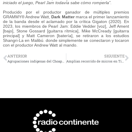
iniciado el juego, Pearl Jam todavía sabe cómo romperla”.
Producido por el productor ganador de múltiples premios
GRAMMY® Andrew Watt,
Dark Matter
marca el primer lanzamiento
de la banda desde el aclamado por la crítica Gigaton (2020). En
2023, los miembros de Pearl Jam: Eddie Vedder [voz], Jeff Ament
[bajo], Stone Gossard [guitarra rítmica], Mike McCready [guitarra
principal] y Matt Cameron [batería], se retiraron a los estudios
Shangri-La en Malibú. donde simplemente se conectaron y tocaron
con el productor Andrew Watt al mando.
ANTERIOR
SIGUIENTE
Agrupaciones indígenas del Choapa definen acuerdos para nueva legislación patrimonial
Amplían recorrido de micros en Tierras Blancas beneficiando a vecinos de San Ramón