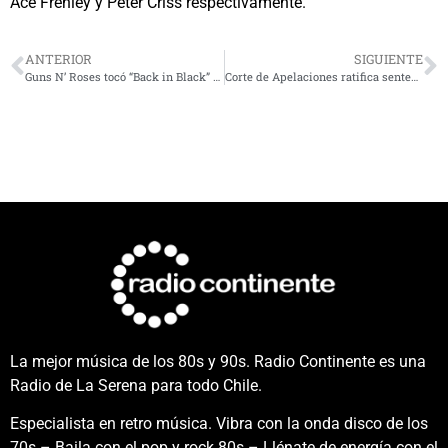
Ace Frehley y Peter Criss respectivamente.
ANTERIOR
SIGUIENTE
Guns N’ Roses tocó “Back in Black” de AC/DC por primera vez en vivo y enloqueció a los fans
Corte de Apelaciones ratifica sentencia contra productora y ticketera por fallido show de Aerosmith
La mejor música de los 80s y 90s. Radio Continente es una
Radio de La Serena para todo Chile.
Especialista en retro música. Vibra con la onda disco de los
70s – Baila con el pop y rock 80s – Llénate de energía con el