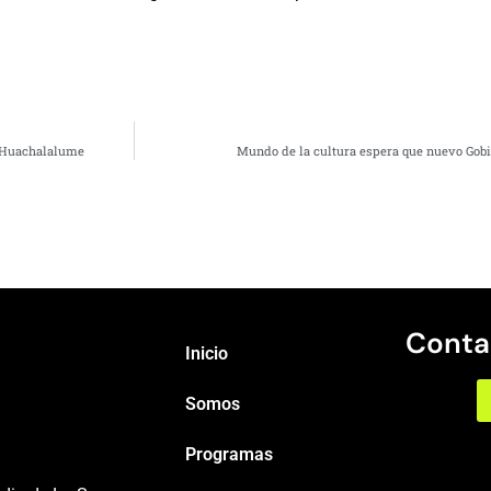
n Huachalalume
Mundo de la cultura espera que nuevo Gob
Conta
Inicio
Somos
Programas