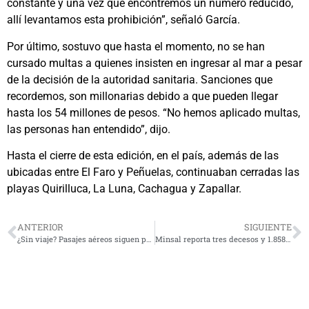
constante y una vez que encontremos un número reducido,
allí levantamos esta prohibición”, señaló García.
Por último, sostuvo que hasta el momento, no se han
cursado multas a quienes insisten en ingresar al mar a pesar
de la decisión de la autoridad sanitaria. Sanciones que
recordemos, son millonarias debido a que pueden llegar
hasta los 54 millones de pesos. “No hemos aplicado multas,
las personas han entendido”, dijo.
Hasta el cierre de esta edición, en el país, además de las
ubicadas entre El Faro y Peñuelas, continuaban cerradas las
playas Quirilluca, La Luna, Cachagua y Zapallar.
ANTERIOR
SIGUIENTE
¿Sin viaje? Pasajes aéreos siguen por las nubes: destinos superan los $2 millones
Minsal reporta tres decesos y 1.858 casos, 563 más que el miércoles pasado: Positividad fue 3,20%