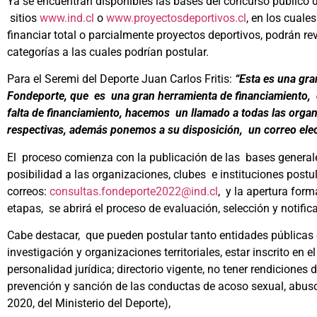
Ya se encuentran disponibles las bases del concurso público 
sitios
www.ind.cl
o
www.proyectosdeportivos.cl
, en los cuale
financiar total o parcialmente proyectos deportivos, podrán re
categorías a las cuales podrían postular.
Para el Seremi del Deporte Juan Carlos Fritis:
“Esta es una gra
Fondeporte, que es una gran herramienta de financiamiento, q
falta de financiamiento, hacemos un llamado a todas las organ
respectivas, además ponemos a su disposición, un correo elec
El proceso comienza con la publicación de las bases generales
posibilidad a las organizaciones, clubes e instituciones postul
correos:
consultas.fondeporte2022@ind.
cl
, y la apertura for
etapas, se abrirá el proceso de evaluación, selección y notific
Cabe destacar, que pueden postular tanto entidades públicas c
investigación y organizaciones territoriales, estar inscrito en
personalidad jurídica; directorio vigente, no tener rendicione
prevención y sanción de las conductas de acoso sexual, abuso
2020, del Ministerio del Deporte),