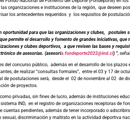
del Fondo Nacional de Fomento del Deporte (Fondeporte) en los
s las organizaciones e instituciones de la región, que deseen pos
visar los antecedentes requeridos y los requisitos de postulaci
n oportunidad para que las organizaciones y clubes, postulen 
ue permite el desarrollo y fomento de grandes iniciativas, que 
izaciones y clubes deportivos, a que revisen las bases y requisi
trónico de asesorías. (asesorí
a.fondeporte2022@ind.
cl
) ”
, seña
 del concurso público, además en el desarrollo de los plazos e
antes, de realizar “consultas formales”, entre el 03 y 17 de octub
mal de postulaciones será, desde el 02 de noviembre al 02 de d
ación de proyectos.
omo privadas, sin fines de lucro, además de instituciones educ
 el sistema IND, en el registro de organizaciones receptoras de f
s de cuentas pendientes, además de tener incorporado o adscribirs
 sexual, discriminación y maltrato en la actividad deportiva na