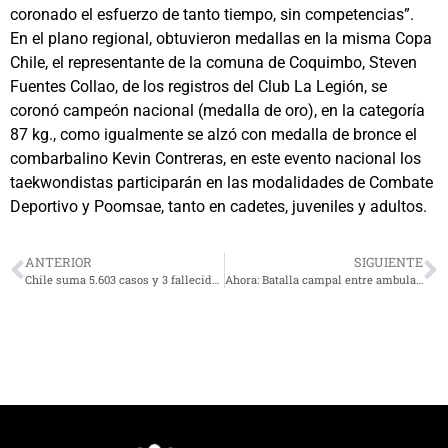
coronado el esfuerzo de tanto tiempo, sin competencias”.
En el plano regional, obtuvieron medallas en la misma Copa
Chile, el representante de la comuna de Coquimbo, Steven
Fuentes Collao, de los registros del Club La Legión, se
coronó campeón nacional (medalla de oro), en la categoría
87 kg., como igualmente se alzó con medalla de bronce el
combarbalino Kevin Contreras, en este evento nacional los
taekwondistas participarán en las modalidades de Combate
Deportivo y Poomsae, tanto en cadetes, juveniles y adultos.
ANTERIOR
SIGUIENTE
Chile suma 5.603 casos y 3 fallecidos, hoy se registra el miércoles con menos contagios en 11 semanas
Ahora: Batalla campal entre ambulantes e inspectores municipales de La Serena