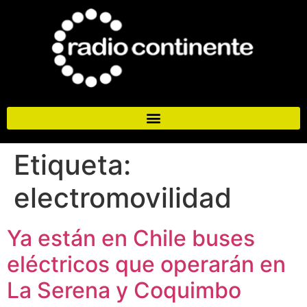
Etiqueta:
electromovilidad
Ya están en Chile buses
eléctricos que operarán en
La Serena y Coquimbo