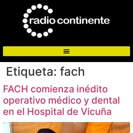
Etiqueta:
fach
FACH comienza inédito
operativo médico y dental
en el Hospital de Vicuña