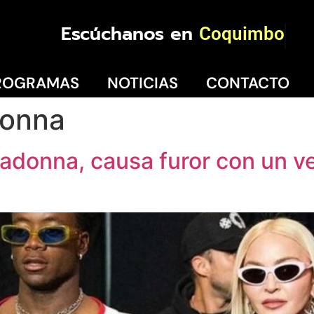
Escúchanos en
Coquimbo
ROGRAMAS
NOTICIAS
CONTACTO
donna
Madonna, causa furor con un v