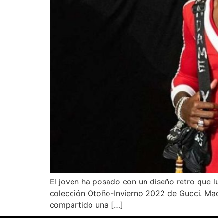
El joven ha posado con un diseño retro que l
colección Otoño-Invierno 2022 de Gucci. Mado
compartido una […]