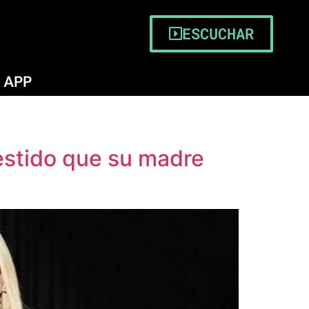
ESCUCHAR
APP
estido que su madre