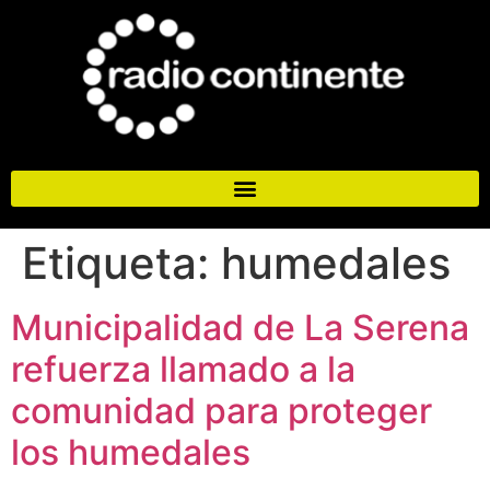
Etiqueta:
humedales
Municipalidad de La Serena
refuerza llamado a la
comunidad para proteger
los humedales