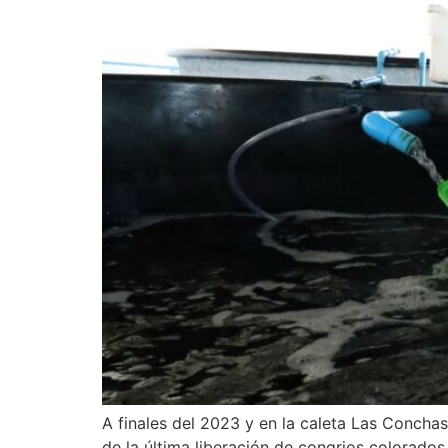
A finales del 2023 y en la caleta Las Concha
de la última liberación de congrios colorados