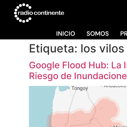
INICIO
SOMOS
P
Etiqueta:
los vilos
Google Flood Hub: La In
Riesgo de Inundacione