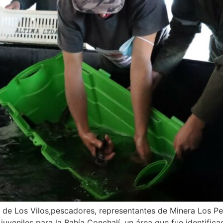
s de Los Vilos,pescadores, representantes de Minera Los Pe
 juveniles para la Bahía Conchalí, un área que fue identif