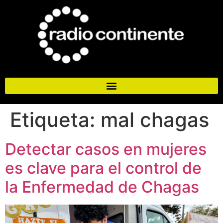
Etiqueta:
mal chagas
Detectar casos en mujeres
es clave para el control de
la Enfermedad de Chagas