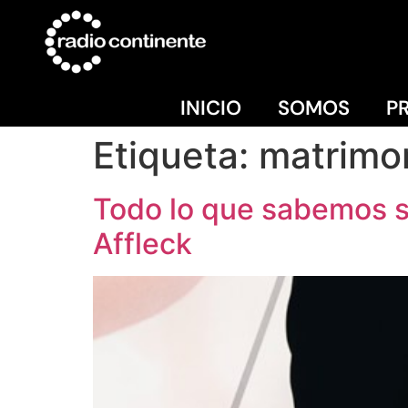
INICIO
SOMOS
P
Etiqueta:
matrimo
Todo lo que sabemos s
Affleck