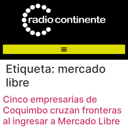
Etiqueta:
mercado
libre
Cinco empresarias de
Coquimbo cruzan fronteras
al ingresar a Mercado Libre