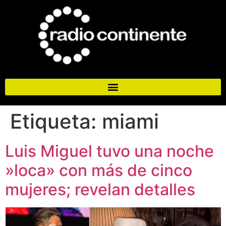
Etiqueta:
miami
Luis Miguel tuvo una noche
»loca» con más de cinco
mujeres; revelan detalles