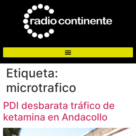
Etiqueta:
microtrafico
PDI desbarata tráfico de
ketamina en Andacollo