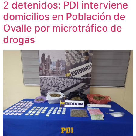
2 detenidos: PDI interviene
domicilios en Población de
Ovalle por microtráfico de
drogas