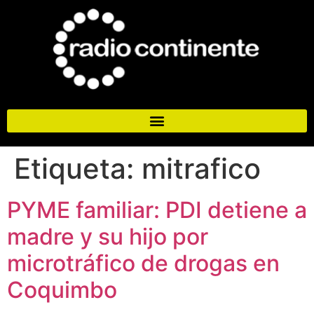
Etiqueta:
mitrafico
PYME familiar: PDI detiene a
madre y su hijo por
microtráfico de drogas en
Coquimbo