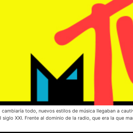
cambiaría todo, nuevos estilos de música llegaban a cauti
siglo XXI. Frente al dominio de la radio, que era la que m