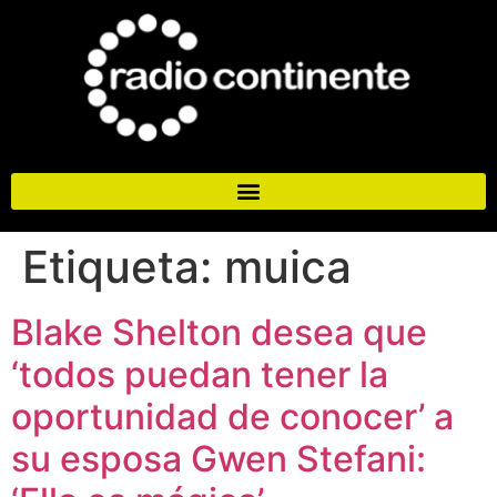
Etiqueta:
muica
Blake Shelton desea que
‘todos puedan tener la
oportunidad de conocer’ a
su esposa Gwen Stefani: