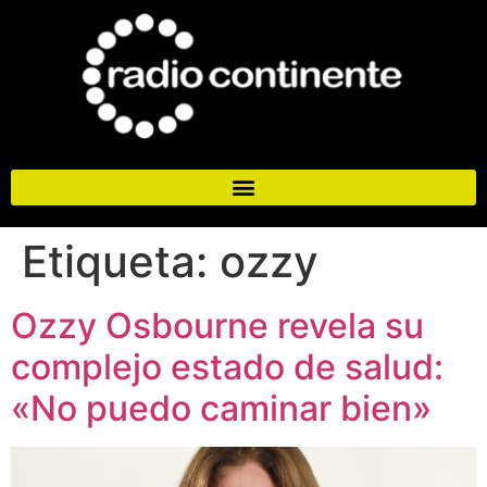
Etiqueta:
ozzy
Ozzy Osbourne revela su
complejo estado de salud:
«No puedo caminar bien»