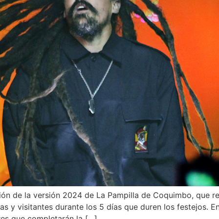
ión de la versión 2024 de La Pampilla de Coquimbo, que re
tas y visitantes durante los 5 días que duren los festejos. 
es que completarán la […]