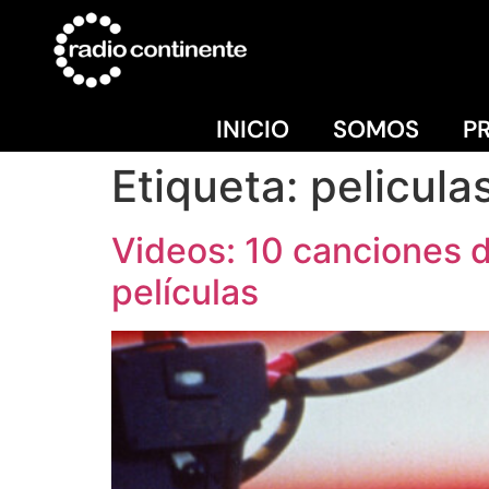
INICIO
SOMOS
P
Etiqueta:
pelicula
Videos: 10 canciones 
películas