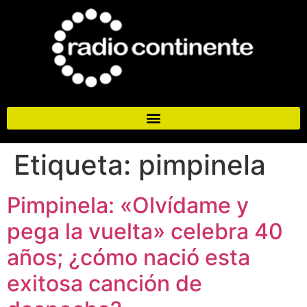
Etiqueta:
pimpinela
Pimpinela: «Olvídame y
pega la vuelta» celebra 40
años; ¿cómo nació esta
exitosa canción de