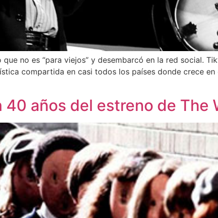
ue no es “para viejos” y desembarcó en la red social. Tikt
rística compartida en casi todos los países donde crece en
n 40 años del estreno de The 