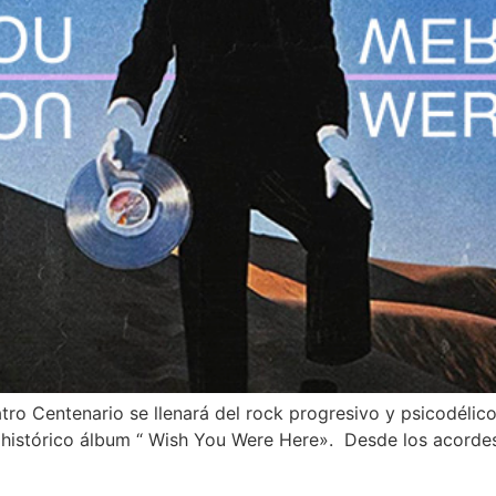
tro Centenario se llenará del rock progresivo y psicodélic
histórico álbum “ Wish You Were Here». Desde los acordes i