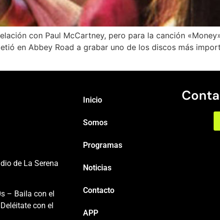
elación con Paul McCartney, pero para la canción «Money»
tió en Abbey Road a grabar uno de los discos más importan
Conta
Inicio
Somos
Programas
adio de La Serena
Noticias
Contacto
s – Baila con el
Deléitate con el
APP