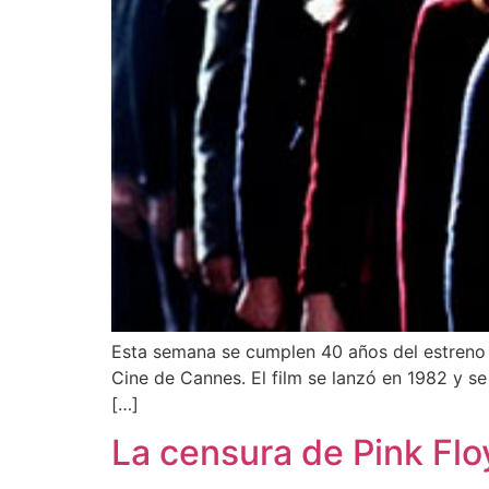
Esta semana se cumplen 40 años del estreno de 
Cine de Cannes. El film se lanzó en 1982 y s
[…]
La censura de Pink Fl