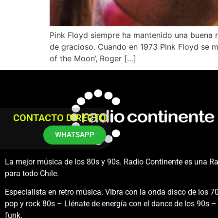
Pink Floyd siempre ha mantenido una buena r
de gracioso. Cuando en 1973 Pink Floyd se me
of the Moon’, Roger […]
CONTACTO DIRECTO
WHATSAPP
La mejor música de los 80s y 90s. Radio Continente es una R
para todo Chile.
Especialista en retro música. Vibra con la onda disco de los 70
pop y rock 80s – Llénate de energía con el dance de los 90s – 
funk.