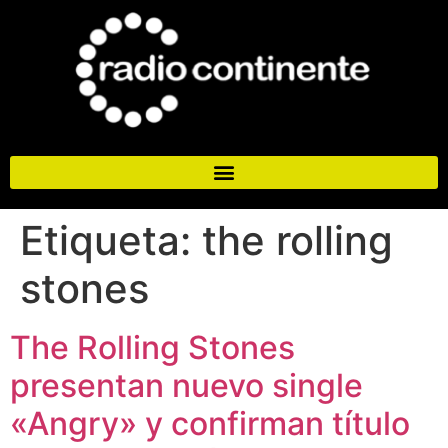
Etiqueta:
the rolling
stones
The Rolling Stones
presentan nuevo single
«Angry» y confirman título