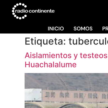
INICIO
SOMOS
P
Etiqueta:
tubercul
Aislamientos y testeos
Huachalalume