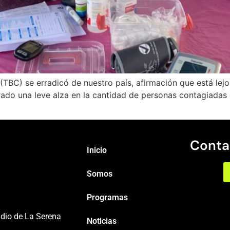
(TBC) se erradicó de nuestro país, afirmación que está lejos
rado una leve alza en la cantidad de personas contagiadas c
Conta
Inicio
Somos
Programas
adio de La Serena
Noticias